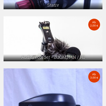
Stativ
Ab
2,00 €
Audiorecorder - ZOOM H4N / H1
Ab
3,00 €