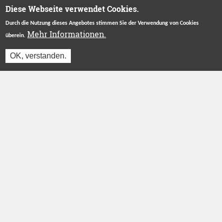
Diese Webseite verwendet Cookies.
Durch die Nutzung dieses Angebotes stimmen Sie der Verwendung von Cookies
Mehr Informationen.
überein.
OK, verstanden.
Betreut durch
Stiftung "Ecken Wecken"
.
Herzlichen Dank an unsere Förderer
ÜBER UNS
INFORMATIONEN
Das Projekt
Login
Wer wir sind
Registrieren
Blog
Partner werden
FAQ
AGB
Presse
Datenschutz