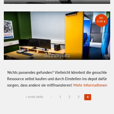
Ab
0,00 €
Schnittplatz
Nichts passendes gefunden? Vielleicht könntest die gesuchte
Ressource selbst kaufen und durch Einstellen ins depot dafür
sorgen, dass andere sie mitfinanzieren!
Mehr Informationen
Seiten
« erste Seite
‹
1
2
3
4