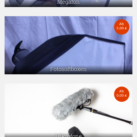
Megafon
Ab
5,00 €
Fotosoftboxen
Ab
0,00 €
Mikrofone