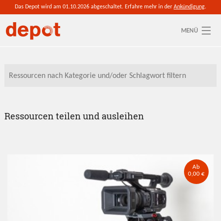
Direkt zum Inhalt
Das Depot wird am 01.10.2026 abgeschaltet. Erfahre mehr in der
Ankündigung
.
MENÜ
Sie sind hier
Aktuelle depot-Region: Saalekreis
So funktioniert's
Ressourcen
Ressourcen teilen und ausleihen
Anmelden
Ab
0,00 €