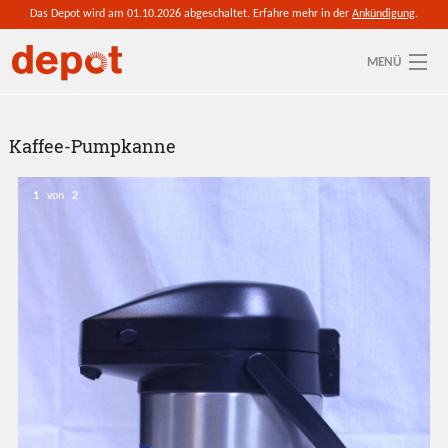
Direkt zum Inhalt
Das Depot wird am 01.10.2026 abgeschaltet. Erfahre mehr in der
Ankündigung
.
MENÜ
Sie sind hier
Aktuelle depot-Region: Saalekreis
Kaffee-Pumpkanne
So funktioniert's
1
von
2
Ressourcen
Anmelden