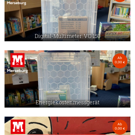
Digital-Multimeter: VC 150
Ab
0,00 €
Energiekostenmessgerät
Ab
0,00 €