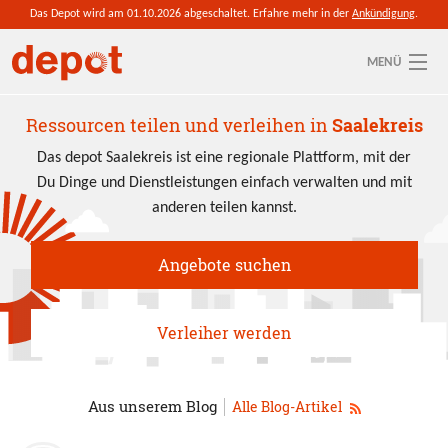
Direkt zum Inhalt
Das Depot wird am 01.10.2026 abgeschaltet. Erfahre mehr in der
Ankündigung
.
MENÜ
Aktuelle depot-Region: Saalekreis
Ressourcen teilen und verleihen in
Saalekreis
Das depot Saalekreis ist eine regionale Plattform, mit der
So funktioniert's
Du Dinge und Dienstleistungen einfach verwalten und mit
anderen teilen kannst.
Ressourcen
Anmelden
Angebote suchen
Verleiher werden
Aus unserem Blog
Alle Blog-Artikel