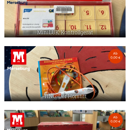
MiniLÜK: Kontrollgerät
Ab
0,00 €
TING: Der Hörstift
Ab
0,00 €