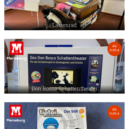
Lastenrad
Ab
0,00 €
Don Bosco Schattentheater
Ab
0,00 €