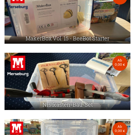
MakerBox Vol. 15 - BeeBot Starter
Ab
0,00 €
Nistkasten-Bau-Set
Ab
0,00 €