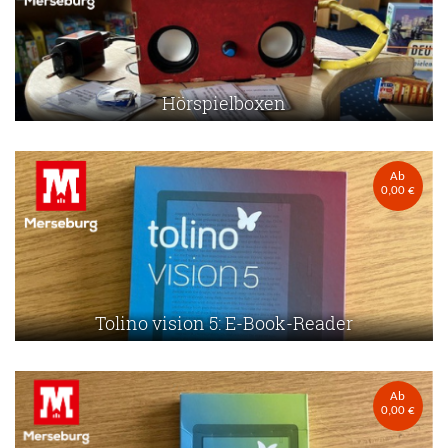
Hörspielboxen
Ab
0,00 €
Tolino vision 5: E-Book-Reader
Ab
0,00 €