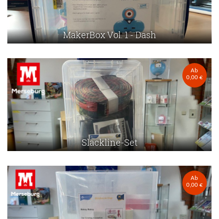
MakerBox Vol. 1 - Dash
Ab
0,00 €
Slackline-Set
Ab
0,00 €