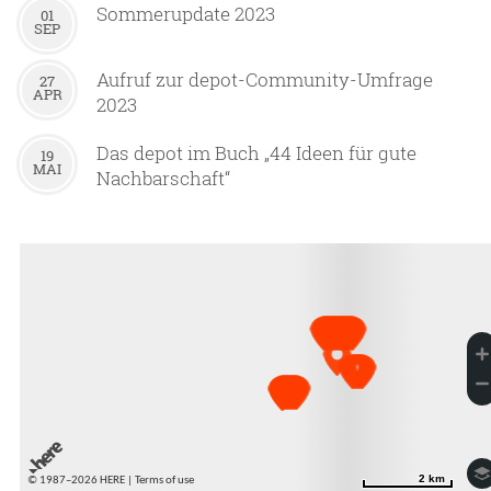
Sommerupdate 2023
01
SEP
Aufruf zur depot-Community-Umfrage
27
APR
2023
Das depot im Buch „44 Ideen für gute
19
MAI
Nachbarschaft“
2 km
2 km
© 1987–2026 HERE |
Terms of use