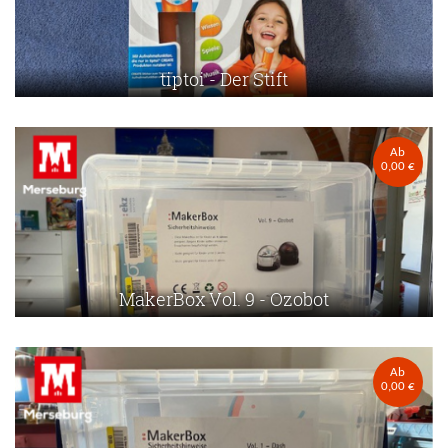
tiptoi - Der Stift
Ab
0,00 €
MakerBox Vol. 9 - Ozobot
Ab
0,00 €