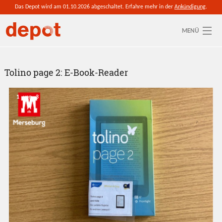
Direkt zum Inhalt
Das Depot wird am 01.10.2026 abgeschaltet. Erfahre mehr in der
Ankündigung
.
MENÜ
Sie sind hier
Aktuelle depot-Region: Saalekreis
Tolino page 2: E-Book-Reader
So funktioniert's
1
von
3
Ressourcen
Anmelden