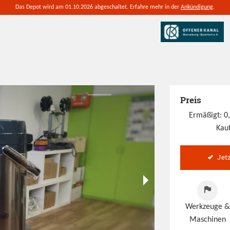
Das Depot wird am 01.10.2026 abgeschaltet. Erfahre mehr in der
Ankündigung
.
Preis
Ermäßigt: 0
Kaut
Jet
Werkzeuge &
Maschinen