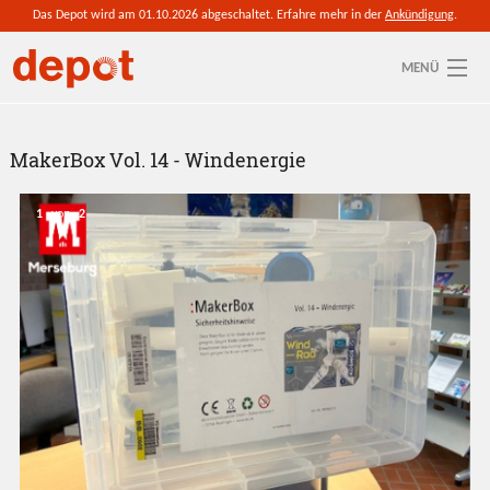
Direkt zum Inhalt
Das Depot wird am 01.10.2026 abgeschaltet. Erfahre mehr in der
Ankündigung
.
MENÜ
Sie sind hier
Aktuelle depot-Region: Saalekreis
MakerBox Vol. 14 - Windenergie
So funktioniert's
1
von
2
Ressourcen
Anmelden