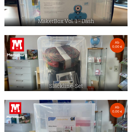
MakerBox Vol. 1 - Dash
Ab
0,00 €
Slackline-Set
Ab
0,00 €