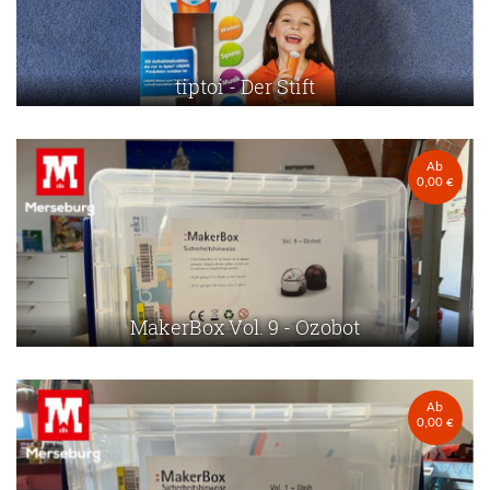
tiptoi - Der Stift
Ab
0,00 €
MakerBox Vol. 9 - Ozobot
Ab
0,00 €