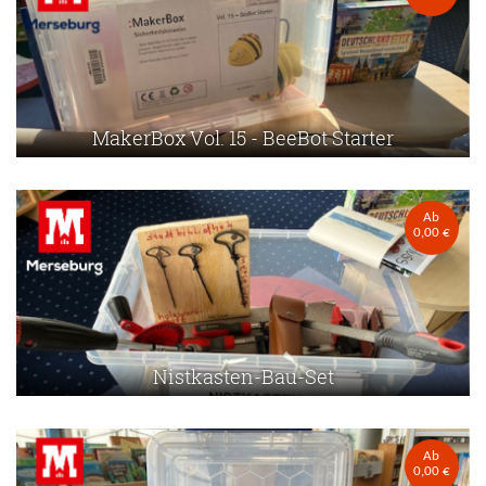
MakerBox Vol. 15 - BeeBot Starter
Ab
0,00 €
Nistkasten-Bau-Set
Ab
0,00 €