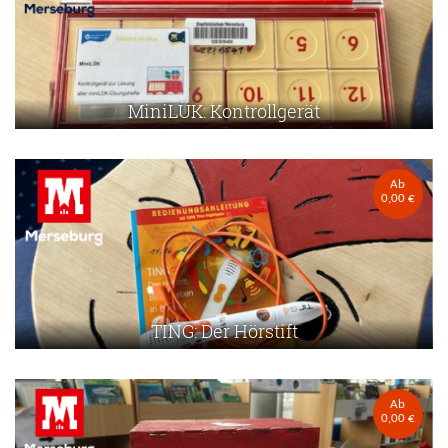
MiniLÜK: Kontrollgerät
Ab
0,00 €
TING: Der Hörstift
Ab
0,00 €