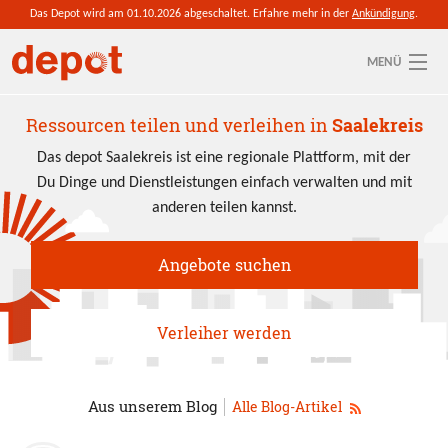
Direkt zum Inhalt
Das Depot wird am 01.10.2026 abgeschaltet. Erfahre mehr in der
Ankündigung
.
MENÜ
Aktuelle depot-Region: Saalekreis
Ressourcen teilen und verleihen in
Saalekreis
Das depot Saalekreis ist eine regionale Plattform, mit der
So funktioniert's
Du Dinge und Dienstleistungen einfach verwalten und mit
anderen teilen kannst.
Ressourcen
Anmelden
Angebote suchen
Verleiher werden
Aus unserem Blog
Alle Blog-Artikel