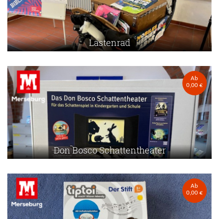
Lastenrad
Ab
0,00 €
Don Bosco Schattentheater
Ab
0,00 €