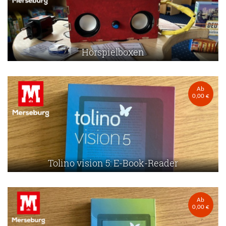
Hörspielboxen
Ab
0,00 €
Tolino vision 5: E-Book-Reader
Ab
0,00 €