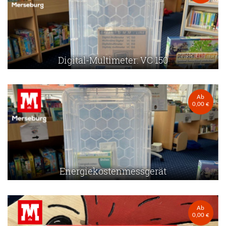
Digital-Multimeter: VC 150
Ab
0,00 €
Energiekostenmessgerät
Ab
0,00 €