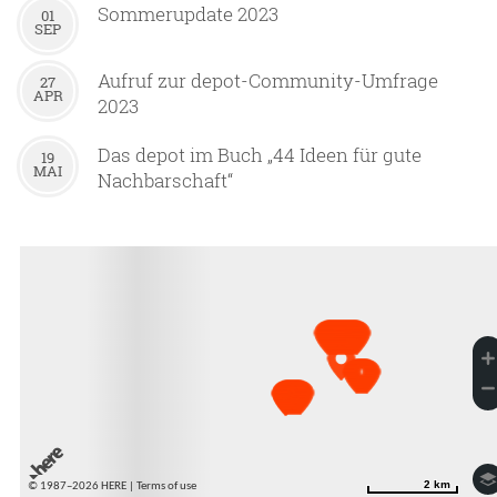
Sommerupdate 2023
01
SEP
Aufruf zur depot-Community-Umfrage
27
APR
2023
Das depot im Buch „44 Ideen für gute
19
MAI
Nachbarschaft“
2 km
2 km
© 1987–2026 HERE |
Terms of use